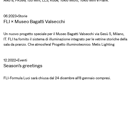
Aiko 8, FRS99, 133 Mini, LLS, Kobe, Tokio Micro, Tokio Mini e Plank.
06.2023
•
Storie
FLI × Museo Bagatti Valsecchi
Un nuovo progetto speciale per il Museo Bagatti Valsecchi via Gesù 5, Milano,
IT. FLI ha fornito il sistema di illuminazione integrato per le vetrine storiche della
sala da pranzo. Che atmosfera! Progetto illuminotecnico: Metis Lighting
12.2022
•
Eventi
Season’s greetings
FLI-Formula Luci sarà chiusa dal 24 dicembre all’8 gennaio compresi.