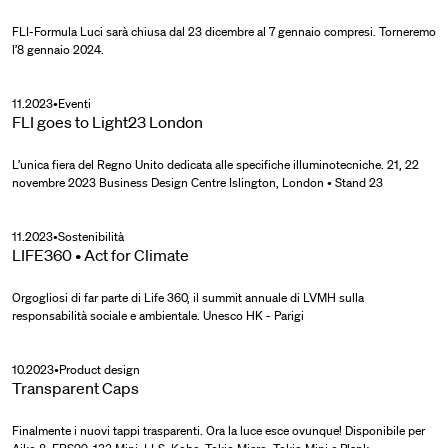
FLI-Formula Luci sarà chiusa dal 23 dicembre al 7 gennaio compresi. Torneremo
l’8 gennaio 2024.
11.2023
•
Eventi
FLI goes to Light23 London
L’unica fiera del Regno Unito dedicata alle specifiche illuminotecniche. 21, 22
novembre 2023 Business Design Centre Islington, London • Stand 23
11.2023
•
Sostenibilità
LIFE360 • Act for Climate
Orgogliosi di far parte di Life 360, il summit annuale di LVMH sulla
responsabilità sociale e ambientale. Unesco HK - Parigi
10.2023
•
Product design
Transparent Caps
Finalmente i nuovi tappi trasparenti. Ora la luce esce ovunque! Disponibile per