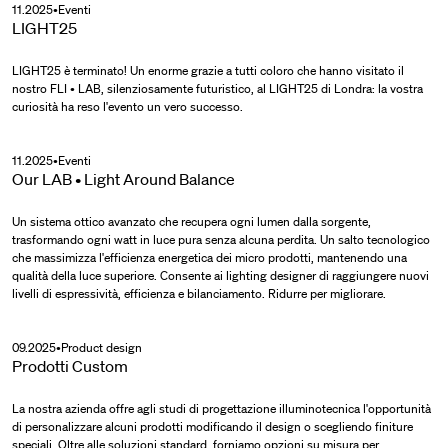
11.2025
•
Eventi
LIGHT25
LIGHT25 è terminato! Un enorme grazie a tutti coloro che hanno visitato il
nostro FLI • LAB, silenziosamente futuristico, al LIGHT25 di Londra: la vostra
curiosità ha reso l'evento un vero successo.
11.2025
•
Eventi
Our LAB • Light Around Balance
Un sistema ottico avanzato che recupera ogni lumen dalla sorgente,
trasformando ogni watt in luce pura senza alcuna perdita. Un salto tecnologico
che massimizza l'efficienza energetica dei micro prodotti, mantenendo una
qualità della luce superiore. Consente ai lighting designer di raggiungere nuovi
livelli di espressività, efficienza e bilanciamento. Ridurre per migliorare.
09.2025
•
Product design
Prodotti Custom
La nostra azienda offre agli studi di progettazione illuminotecnica l'opportunità
di personalizzare alcuni prodotti modificando il design o scegliendo finiture
speciali. Oltre alle soluzioni standard, forniamo opzioni su misura per