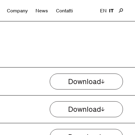
Company
News
Contatti
EN
IT
Download
Download