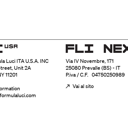
ula Luci ITA U.S.A. INC
Via IV Novembre, 171
treet, Unit 2A
25080 Prevalle (BS) - IT
NY 11201
P.iva / C.F. 04750250989
Vai al sito
formation
@formulaluci.com