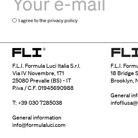
I agree to the
privacy policy
F.L.I. Formula Luci Italia S.r.l.
F.L.I. Form
Via IV Novembre, 171
18 Bridge S
25080 Prevalle (BS) - IT
Brooklyn, 
P.iva / C.F. 01945690988
General in
T: +39 030 7285038
infofliusa
General information
info@formulaluci.com