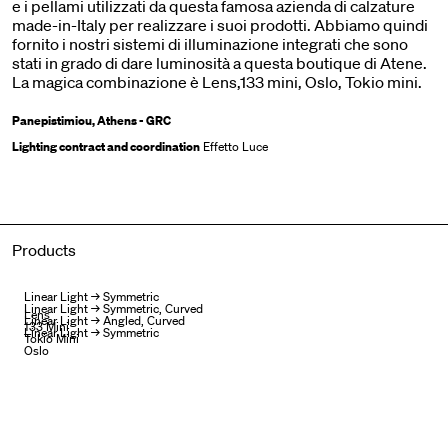
e i pellami utilizzati da questa famosa azienda di calzature
made-in-Italy per realizzare i suoi prodotti. Abbiamo quindi
fornito i nostri sistemi di illuminazione integrati che sono
stati in grado di dare luminosità a questa boutique di Atene.
La magica combinazione è Lens,133 mini, Oslo, Tokio mini.
Panepistimiou, Athens - GRC
Lighting contract and coordination
Effetto Luce
Products
Linear Light → Symmetric
Linear Light → Symmetric, Curved
Lens
Linear Light → Angled, Curved
133 Mini
Linear Light → Symmetric
Tokio Mini
Oslo