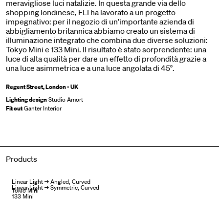
meravigliose luci natalizie. In questa grande via dello
shopping londinese, FLI ha lavorato a un progetto
impegnativo: per il negozio di un’importante azienda di
abbigliamento britannica abbiamo creato un sistema di
illuminazione integrato che combina due diverse soluzioni:
Tokyo Mini e 133 Mini. Il risultato è stato sorprendente: una
luce di alta qualità per dare un effetto di profondità grazie a
una luce asimmetrica e a una luce angolata di 45°.
Regent Street, London - UK
Lighting design
Studio Amort
Fit out
Ganter Interior
Products
Linear Light → Angled, Curved
Linear Light → Symmetric, Curved
Tokio Mini
133 Mini