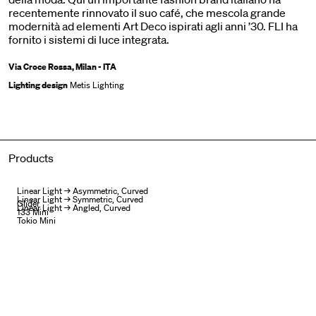
recentemente rinnovato il suo café, che mescola grande
modernità ad elementi Art Deco ispirati agli anni ’30. FLI ha
fornito i sistemi di luce integrata.
Via Croce Rossa, Milan - ITA
Lighting design
Metis Lighting
Products
Linear Light → Asymmetric, Curved
Linear Light → Symmetric, Curved
Glider
Linear Light → Angled, Curved
133 Mini
Tokio Mini