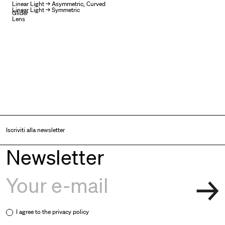
Linear Light → Asymmetric, Curved
Linear Light → Symmetric
Glider
Lens
Iscriviti alla newsletter
Newsletter
I agree to the
privacy policy