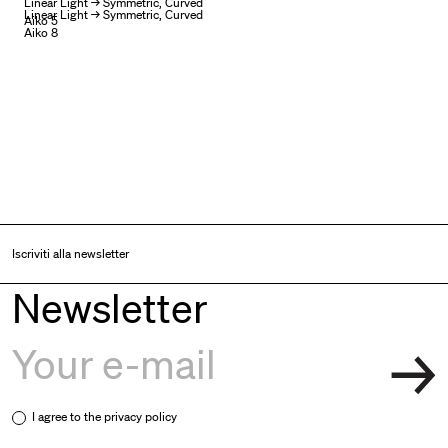
Linear Light → Symmetric, Curved
Linear Light → Symmetric, Curved
Aiko 5
Aiko 8
Iscriviti alla newsletter
Newsletter
I agree to the
privacy policy